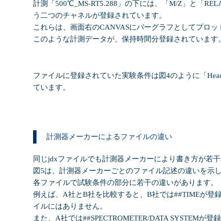
計測「
500
℃
_MS-RT5.288
」の下には、「
M/Z
」と「
REL
う二つのチャネルが登録されています。
これらは、画面右の
CANVAS
に
バーグラフとしてプロッ
このような計測データが、保持時間分登録されています
ファイルに登録されていた実験条件は図
4
のように「
Hea
ています。
計測器メーカーによるファイルの違い
同じ
jdx
ファイルでも計測器メーカーにより書き方が若干
図5は、計測器メーカーごとのファイル記述の違いを示
各ファイルで試験条件の部分に若干の違いがあります。
例えば、
A
社と
B
社を比較すると、
B
社では
##TIME
が登
イルにはありません。
また、
A
社では
##SPECTROMETER/DATA SYSTEM
が登録