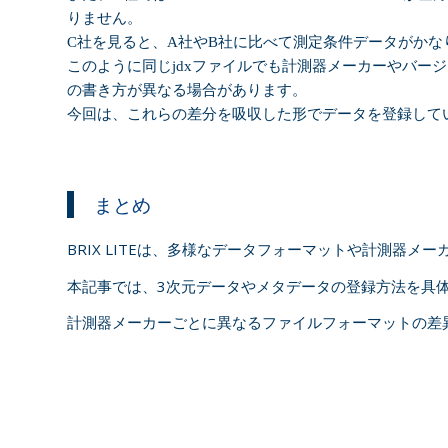
りません。
C
社を見ると、
A
社や
B
社に比べて測定条件データがかな
このように同じ
jdx
ファイルでも計測器メーカーやバージ
の書き方が異なる場合があります。
今回は、これらの差分を吸収した形でデータを登録して
まとめ
BRIX LITEは、多様なデータフォーマットや計測
本記事では、3次元データやメタデータの登録方法を具
計測器メーカーごとに異なるファイルフォーマットの差