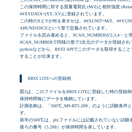
この保持時間に対する質量電荷比 (M/Z)と相対強度 (Relativ
##XYDATA=(XY..XY)
に登録されています。
この時の
X
と
Y
が何を表すかは、
##XUNIT=M/Z
、
##YUN
ABUNDANCE
という形で定義されています。
ファイルを読み進めると、
SCAN_NUMBER
が
2,3,4
‥と
SCAN_NUMBER
で同様の形で
3
次元のデータが登録され
python
などから、
REST API
でこのデータを取得すること
することが出来ます。
BRIX LITE
への登録例
図
3
は、このファイルを
BRIX LITE
に登録した時の登録例
保持時間毎にデータを格納しています。
計測名称は、「
500
℃
_MS-RT5.288
」のように試験条件と
す。
前半の
500
℃は、
jdx
ファイルには記載されていない試験
後ろの番号（5.288）が保持時間を表しています。