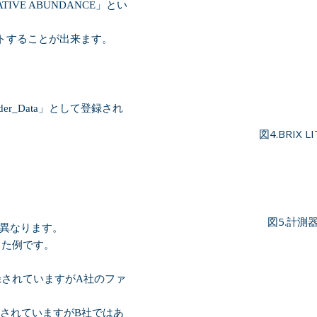
ATIVE ABUNDANCE
」とい
トすることが出来ます。
。
der_Data
」として登録され
図4.BRIX
図5.計測
異なります。
した例です。
録されていますが
A
社のファ
されていますが
B
社ではあ