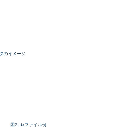
データのイメージ
図2.jdxファイル例