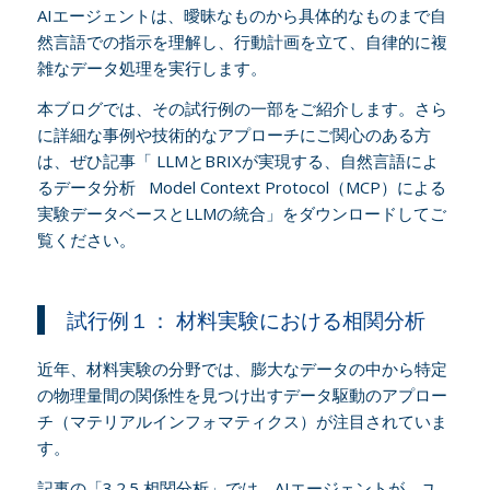
AIエージェントは、曖昧なものから具体的なものまで自
然言語での指示を理解し、行動計画を立て、自律的に複
雑なデータ処理を実行します。
本ブログでは、その試行例の一部をご紹介します。さら
に詳細な事例や技術的なアプローチにご関心のある方
は、ぜひ記事「 LLMとBRIXが実現する、自然言語によ
るデータ分析 Model Context Protocol（MCP）による
実験データベースとLLMの統合」をダウンロードしてご
覧ください。
試行例１： 材料実験における相関分析
近年、材料実験の分野では、膨大なデータの中から特定
の物理量間の関係性を見つけ出すデータ駆動のアプロー
チ（マテリアルインフォマティクス）が注目されていま
す。
記事の「3.2.5 相関分析」では、AIエージェントが、ユ