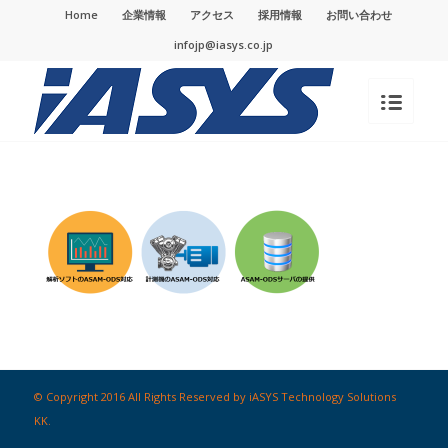
Home
企業情報
アクセス
採用情報
お問い合わせ
infojp@iasys.co.jp
© Copyright 2016 All Rights Reserved by iASYS Technology Solutions
KK.