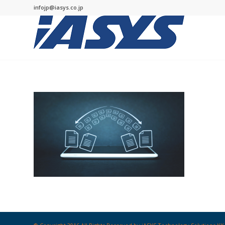
infojp@iasys.co.jp