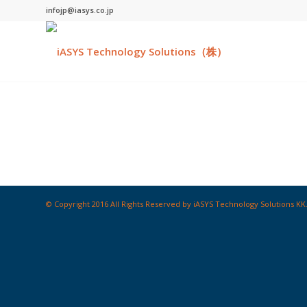
infojp@iasys.co.jp
© Copyright 2016 All Rights Reserved by iASYS Technology Solutions KK