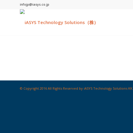
infojp@iasys.co.jp
© Copyright 2016 All Rights Reserved by iASYS Technology Solutions KK