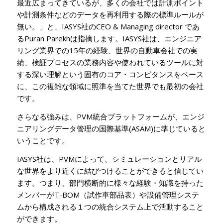
最近広まってきているが、多くの会社では計測ポイント
や計測条件などのデータを再利用する際の標準ルールが
無い。」と、IASYS社のCEO & Managing director であ
るPuran Parekhは指摘します。IASYS社は、エンジニア
リング業界での15年の経験、世界の自動車会社での実
績、検証プロセスの業務内容や使われているツールに対
する深い理解という固有のコア・コンピタンスをベース
に、この複雑な領域に照準を当てた世界でも最初の会社
です。
さらなる強みは、PVM統合プラットフォームが、エンジ
ニアリングデータ管理の国際基準(ASAM)に準じていると
いうことです。
IASYS社は、PVMによって、シミュレーションとリアル
な世界をより近くに結びつけることができると信じてい
ます。つまり、部門横断的に様々な経験・知識を持った
メンバーがT-BOM（試作車部品表）や設備管理システ
ムから構成される１つの統合システム上で活動すること
ができます。