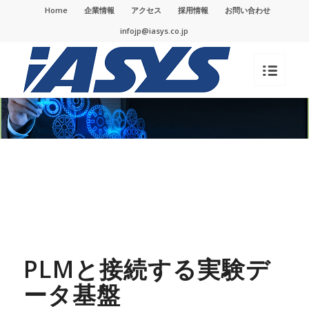
Home
企業情報
アクセス
採用情報
お問い合わせ
infojp@iasys.co.jp
PLMと接続する実験デ
ータ基盤