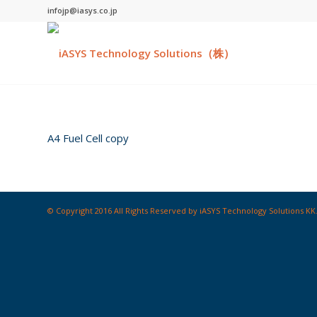
infojp@iasys.co.jp
A4 Fuel Cell copy
© Copyright 2016 All Rights Reserved by iASYS Technology Solutions KK