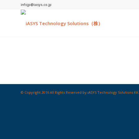
infojp@iasys.co.jp
© Copyright 2016 All Rights Reserved by iASYS Technology Solutions KK