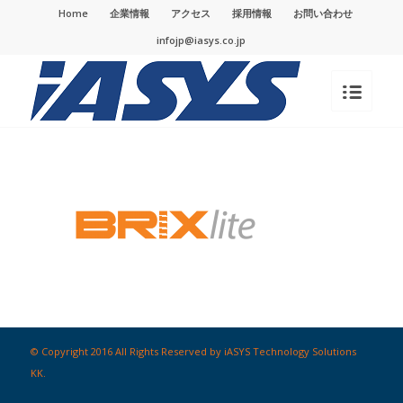
Home
企業情報
アクセス
採用情報
お問い合わせ
infojp@iasys.co.jp
© Copyright 2016 All Rights Reserved by iASYS Technology Solutions
KK.