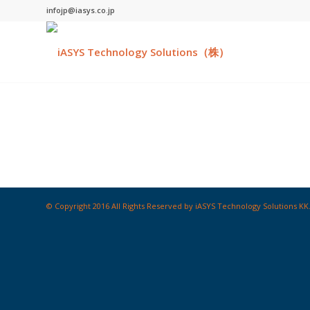
infojp@iasys.co.jp
© Copyright 2016 All Rights Reserved by iASYS Technology Solutions KK