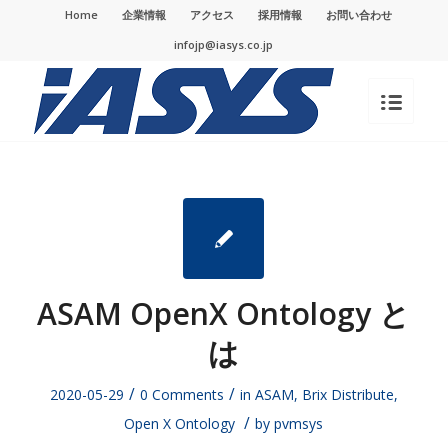
Home
企業情報
アクセス
採用情報
お問い合わせ
infojp@iasys.co.jp
ASAM OpenX Ontology と
は
/
/
2020-05-29
0 Comments
in
ASAM
,
Brix Distribute
,
/
Open X Ontology
by
pvmsys