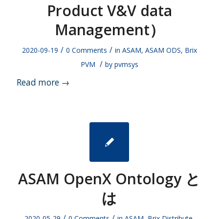
Product V&V data
Management）
/
/
2020-09-19
0 Comments
in
ASAM
,
ASAM ODS
,
Brix
/
PVM
by
pvmsys
Read more
→
ASAM OpenX Ontology と
は
/
/
2020-05-29
0 Comments
in
ASAM
,
Brix Distribute
,