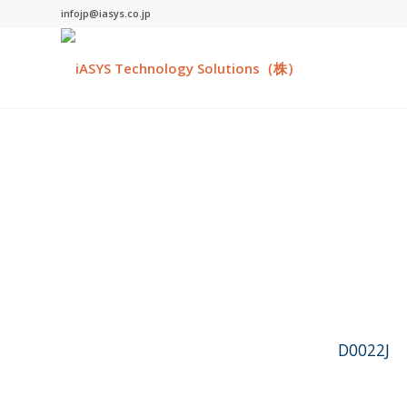
infojp@iasys.co.jp
D0022J