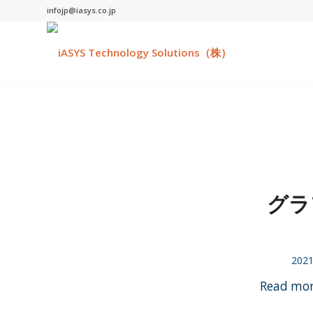
infojp@iasys.co.jp
グラ
2021
Read mo